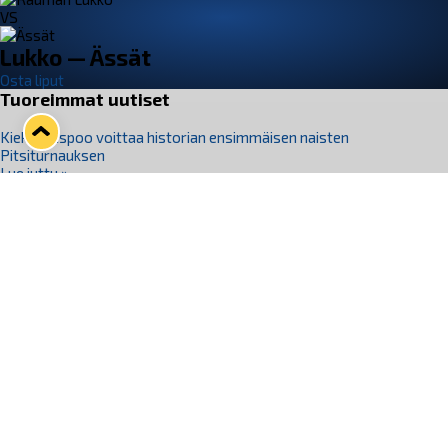
VS
Lukko — Ässät
Osta liput
Tuoreimmat uutiset
Kiekko-Espoo voittaa historian ensimmäisen naisten
Pitsiturnauksen
Lue juttu »
Pitsiturnauksen päiväliput on loppuunmyyty – Pitsitunnelmaan
pääset myös Marina Vistan terassilla
Lue juttu »
Lukko ja pirkanmaalainen vaatevalmistaja Nousu yhteistyöhön
Lue juttu »
Aapo Vanninen Nuorten Leijonien mukana
Lue juttu »
Rauman Lukko Oy on ostanut Marina Vista Oy:n liiketoiminnan
Raumalta
Lue juttu »