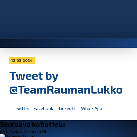
12.03.2024
Tweet by
@TeamRaumanLukko
Twitter
Facebook
LinkedIn
WhatsApp
Seuraava kotiottelu
pe 07.08.2026 klo 10:00