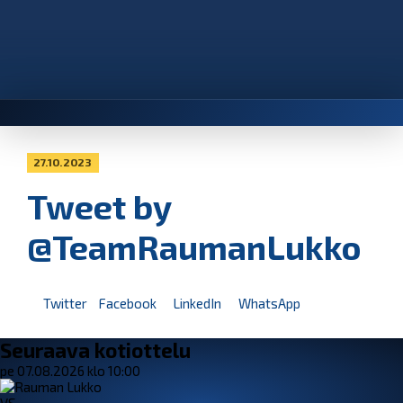
27.10.2023
Tweet by
@TeamRaumanLukko
Twitter
Facebook
LinkedIn
WhatsApp
Seuraava kotiottelu
pe 07.08.2026 klo 10:00