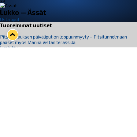
VS
Lukko — Ässät
Osta liput
Tuoreimmat uutiset
Pitsiturnauksen päiväliput on loppuunmyyty – Pitsitunnelmaan
pääset myös Marina Vistan terassilla
Lue juttu »
Lukko ja pirkanmaalainen vaatevalmistaja Nousu yhteistyöhön
Lue juttu »
Aapo Vanninen Nuorten Leijonien mukana
Lue juttu »
Rauman Lukko Oy on ostanut Marina Vista Oy:n liiketoiminnan
Raumalta
Lue juttu »
Varausviikonloppu oli kiireinen Jakub Florisille
Lue juttu »
Seuraa Lukkoa somessa