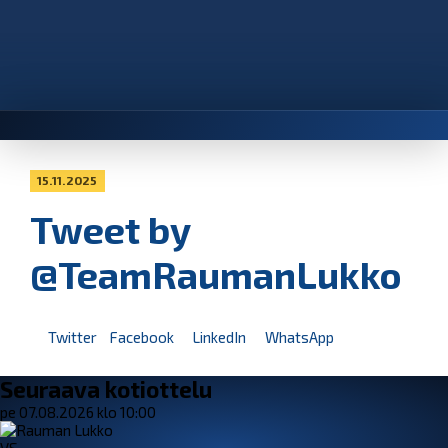
15.11.2025
Tweet by
@TeamRaumanLukko
Twitter
Facebook
LinkedIn
WhatsApp
Seuraava kotiottelu
pe 07.08.2026 klo 10:00