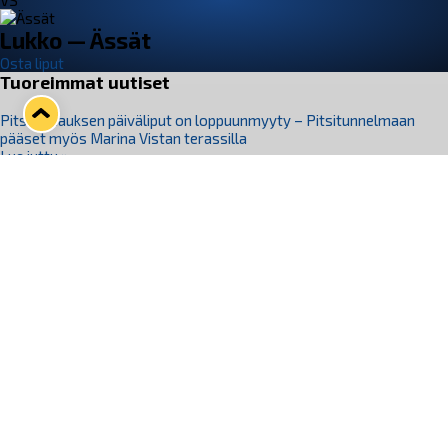
VS
Lukko — Ässät
Osta liput
Tuoreimmat uutiset
Pitsiturnauksen päiväliput on loppuunmyyty – Pitsitunnelmaan
pääset myös Marina Vistan terassilla
Lue juttu »
Lukko ja pirkanmaalainen vaatevalmistaja Nousu yhteistyöhön
Lue juttu »
Aapo Vanninen Nuorten Leijonien mukana
Lue juttu »
Rauman Lukko Oy on ostanut Marina Vista Oy:n liiketoiminnan
Raumalta
Lue juttu »
Varausviikonloppu oli kiireinen Jakub Florisille
Lue juttu »
Seuraa Lukkoa somessa