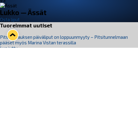
VS
Lukko — Ässät
Osta liput
Tuoreimmat uutiset
Pitsiturnauksen päiväliput on loppuunmyyty – Pitsitunnelmaan
pääset myös Marina Vistan terassilla
Lue juttu »
Lukko ja pirkanmaalainen vaatevalmistaja Nousu yhteistyöhön
Lue juttu »
Aapo Vanninen Nuorten Leijonien mukana
Lue juttu »
Rauman Lukko Oy on ostanut Marina Vista Oy:n liiketoiminnan
Raumalta
Lue juttu »
Varausviikonloppu oli kiireinen Jakub Florisille
Lue juttu »
Seuraa Lukkoa somessa