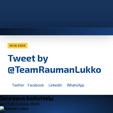
10.10.2025
Tweet by
@TeamRaumanLukko
Twitter
Facebook
LinkedIn
WhatsApp
Seuraava kotiottelu
pe 07.08.2026 klo 10:00