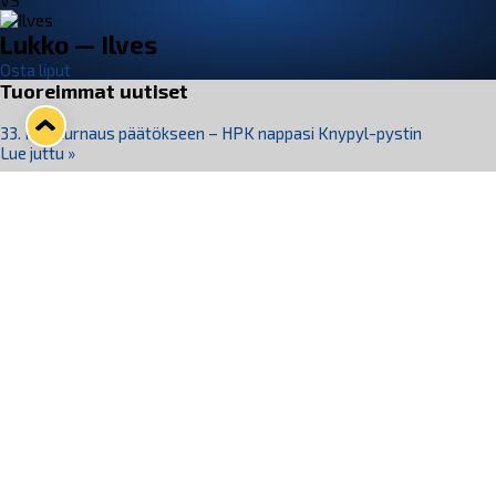
VS
Lukko — Ilves
Osta liput
Tuoreimmat uutiset
33. Pitsiturnaus päätökseen – HPK nappasi Knypyl-pystin
Lue juttu »
Otteluliput juhlakaudelle 26–27 nyt myynnissä!
Lue juttu »
Kiekko-Espoo voittaa historian ensimmäisen naisten
Pitsiturnauksen
Lue juttu »
Pitsiturnauksen päiväliput on loppuunmyyty – Pitsitunnelmaan
pääset myös Marina Vistan terassilla
Lue juttu »
Lukko ja pirkanmaalainen vaatevalmistaja Nousu yhteistyöhön
Lue juttu »
Seuraa Lukkoa somessa