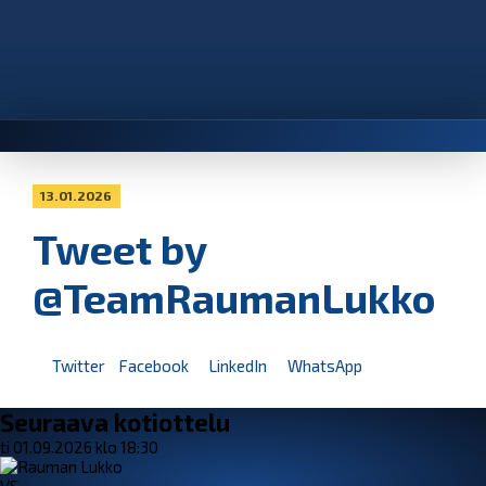
13.01.2026
Tweet by
@TeamRaumanLukko
Twitter
Facebook
LinkedIn
WhatsApp
Seuraava kotiottelu
ti 01.09.2026 klo 18:30