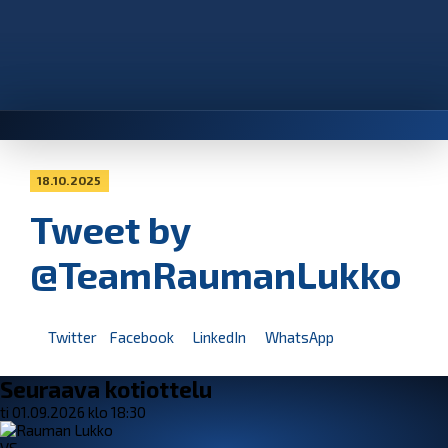
18.10.2025
Tweet by
@TeamRaumanLukko
Twitter
Facebook
LinkedIn
WhatsApp
Seuraava kotiottelu
ti 01.09.2026 klo 18:30