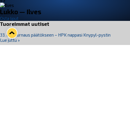
VS
Lukko — Ilves
Osta liput
Tuoreimmat uutiset
33. Pitsiturnaus päätökseen – HPK nappasi Knypyl-pystin
Lue juttu »
Otteluliput juhlakaudelle 26–27 nyt myynnissä!
Lue juttu »
Kiekko-Espoo voittaa historian ensimmäisen naisten
Pitsiturnauksen
Lue juttu »
Pitsiturnauksen päiväliput on loppuunmyyty – Pitsitunnelmaan
pääset myös Marina Vistan terassilla
Lue juttu »
Lukko ja pirkanmaalainen vaatevalmistaja Nousu yhteistyöhön
Lue juttu »
Seuraa Lukkoa somessa