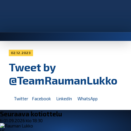
02.12.2023
Tweet by
@TeamRaumanLukko
Twitter
Facebook
LinkedIn
WhatsApp
Seuraava kotiottelu
ti 01.09.2026 klo 18:30