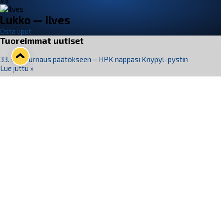
VS
Lukko — Ilves
Osta liput
Tuoreimmat uutiset
33. Pitsiturnaus päätökseen – HPK nappasi Knypyl-pystin
Lue juttu »
Otteluliput juhlakaudelle 26–27 nyt myynnissä!
Lue juttu »
Kiekko-Espoo voittaa historian ensimmäisen naisten
Pitsiturnauksen
Lue juttu »
Pitsiturnauksen päiväliput on loppuunmyyty – Pitsitunnelmaan
pääset myös Marina Vistan terassilla
Lue juttu »
Lukko ja pirkanmaalainen vaatevalmistaja Nousu yhteistyöhön
Lue juttu »
Seuraa Lukkoa somessa