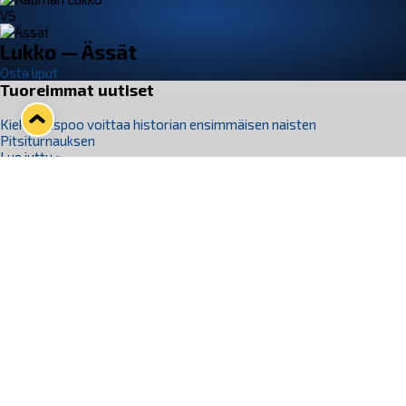
VS
Lukko — Ässät
Osta liput
Tuoreimmat uutiset
Kiekko-Espoo voittaa historian ensimmäisen naisten
Pitsiturnauksen
Lue juttu »
Pitsiturnauksen päiväliput on loppuunmyyty – Pitsitunnelmaan
pääset myös Marina Vistan terassilla
Lue juttu »
Lukko ja pirkanmaalainen vaatevalmistaja Nousu yhteistyöhön
Lue juttu »
Aapo Vanninen Nuorten Leijonien mukana
Lue juttu »
Rauman Lukko Oy on ostanut Marina Vista Oy:n liiketoiminnan
Raumalta
Lue juttu »