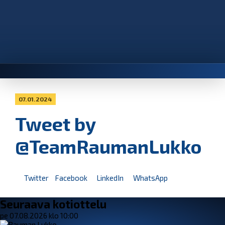
07.01.2024
Tweet by
@TeamRaumanLukko
Twitter
Facebook
LinkedIn
WhatsApp
Seuraava kotiottelu
pe 07.08.2026 klo 10:00