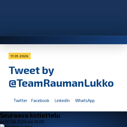
17.01.2026
Tweet by
@TeamRaumanLukko
Twitter
Facebook
LinkedIn
WhatsApp
Seuraava kotiottelu
pe 07.08.2026 klo 10:00