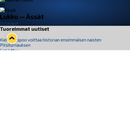
VS
Lukko — Ässät
Osta liput
Tuoreimmat uutiset
Kiekko-Espoo voittaa historian ensimmäisen naisten
Pitsiturnauksen
Lue juttu »
Pitsiturnauksen päiväliput on loppuunmyyty – Pitsitunnelmaan
pääset myös Marina Vistan terassilla
Lue juttu »
Lukko ja pirkanmaalainen vaatevalmistaja Nousu yhteistyöhön
Lue juttu »
Aapo Vanninen Nuorten Leijonien mukana
Lue juttu »
Rauman Lukko Oy on ostanut Marina Vista Oy:n liiketoiminnan
Raumalta
Lue juttu »