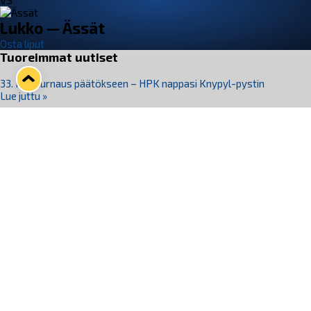
VS
Lukko — Ässät
Osta liput
Tuoreimmat uutiset
33. Pitsiturnaus päätökseen – HPK nappasi Knypyl-pystin
Lue juttu »
Otteluliput juhlakaudelle 26–27 nyt myynnissä!
Lue juttu »
Kiekko-Espoo voittaa historian ensimmäisen naisten
Pitsiturnauksen
Lue juttu »
Pitsiturnauksen päiväliput on loppuunmyyty – Pitsitunnelmaan
pääset myös Marina Vistan terassilla
Lue juttu »
Lukko ja pirkanmaalainen vaatevalmistaja Nousu yhteistyöhön
Lue juttu »
Seuraa Lukkoa somessa