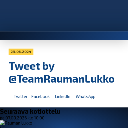
23.08.2024
Tweet by
@TeamRaumanLukko
Twitter
Facebook
LinkedIn
WhatsApp
Seuraava kotiottelu
pe 07.08.2026 klo 10:00