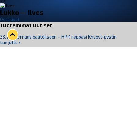
VS
Lukko — Ilves
Osta liput
Tuoreimmat uutiset
33. Pitsiturnaus päätökseen – HPK nappasi Knypyl-pystin
Lue juttu »
Otteluliput juhlakaudelle 26–27 nyt myynnissä!
Lue juttu »
Kiekko-Espoo voittaa historian ensimmäisen naisten
Pitsiturnauksen
Lue juttu »
Pitsiturnauksen päiväliput on loppuunmyyty – Pitsitunnelmaan
pääset myös Marina Vistan terassilla
Lue juttu »
Lukko ja pirkanmaalainen vaatevalmistaja Nousu yhteistyöhön
Lue juttu »
Seuraa Lukkoa somessa