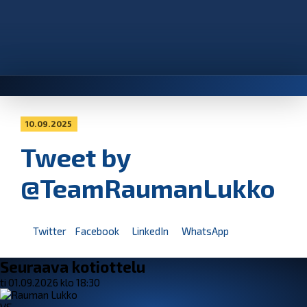
10.09.2025
Tweet by
@TeamRaumanLukko
Twitter
Facebook
LinkedIn
WhatsApp
Seuraava kotiottelu
ti 01.09.2026 klo 18:30