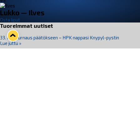
VS
Lukko — Ilves
Osta liput
Tuoreimmat uutiset
33. Pitsiturnaus päätökseen – HPK nappasi Knypyl-pystin
Lue juttu »
Otteluliput juhlakaudelle 26–27 nyt myynnissä!
Lue juttu »
Kiekko-Espoo voittaa historian ensimmäisen naisten
Pitsiturnauksen
Lue juttu »
Pitsiturnauksen päiväliput on loppuunmyyty – Pitsitunnelmaan
pääset myös Marina Vistan terassilla
Lue juttu »
Lukko ja pirkanmaalainen vaatevalmistaja Nousu yhteistyöhön
Lue juttu »
Seuraa Lukkoa somessa