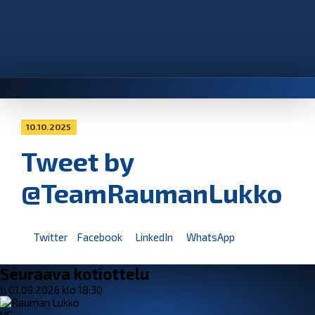
10.10.2025
Tweet by
@TeamRaumanLukko
Twitter
Facebook
LinkedIn
WhatsApp
Seuraava kotiottelu
ti 01.09.2026 klo 18:30