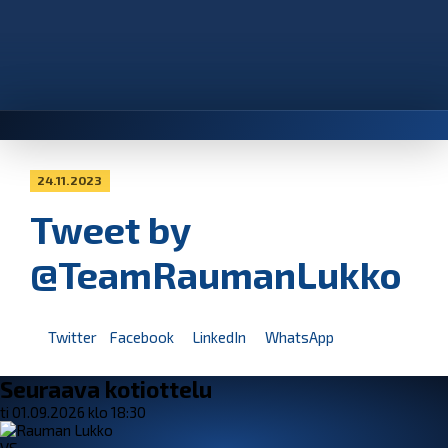
24.11.2023
Tweet by
@TeamRaumanLukko
Twitter
Facebook
LinkedIn
WhatsApp
Seuraava kotiottelu
ti 01.09.2026 klo 18:30