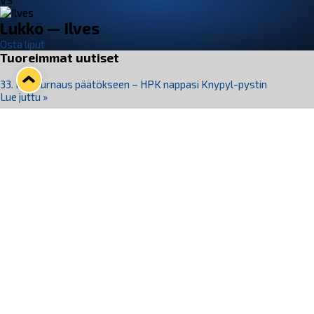
VS
Lukko — Ilves
Osta liput
Tuoreimmat uutiset
33. Pitsiturnaus päätökseen – HPK nappasi Knypyl-pystin
Lue juttu »
Otteluliput juhlakaudelle 26–27 nyt myynnissä!
Lue juttu »
Kiekko-Espoo voittaa historian ensimmäisen naisten
Pitsiturnauksen
Lue juttu »
Pitsiturnauksen päiväliput on loppuunmyyty – Pitsitunnelmaan
pääset myös Marina Vistan terassilla
Lue juttu »
Lukko ja pirkanmaalainen vaatevalmistaja Nousu yhteistyöhön
Lue juttu »
Seuraa Lukkoa somessa