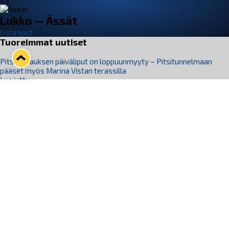
VS
Lukko — Ässät
Osta liput
Tuoreimmat uutiset
Pitsiturnauksen päiväliput on loppuunmyyty – Pitsitunnelmaan
pääset myös Marina Vistan terassilla
Lue juttu »
Lukko ja pirkanmaalainen vaatevalmistaja Nousu yhteistyöhön
Lue juttu »
Aapo Vanninen Nuorten Leijonien mukana
Lue juttu »
Rauman Lukko Oy on ostanut Marina Vista Oy:n liiketoiminnan
Raumalta
Lue juttu »
Varausviikonloppu oli kiireinen Jakub Florisille
Lue juttu »
Seuraa Lukkoa somessa