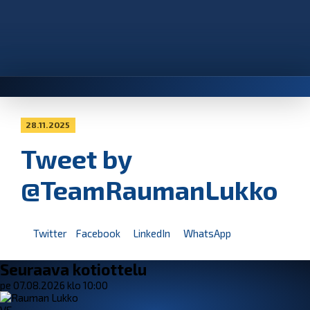
28.11.2025
Tweet by
@TeamRaumanLukko
Twitter
Facebook
LinkedIn
WhatsApp
Seuraava kotiottelu
pe 07.08.2026 klo 10:00