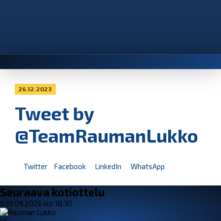
26.12.2023
Tweet by
@TeamRaumanLukko
Twitter
Facebook
LinkedIn
WhatsApp
Seuraava kotiottelu
ti 01.09.2026 klo 18:30