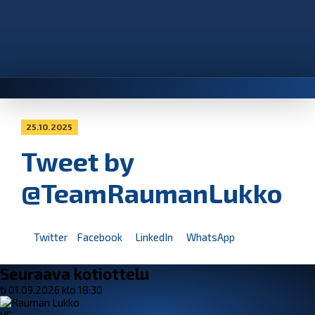
25.10.2025
Tweet by
@TeamRaumanLukko
Twitter
Facebook
LinkedIn
WhatsApp
Seuraava kotiottelu
ti 01.09.2026 klo 18:30