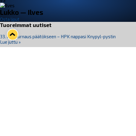
VS
Lukko — Ilves
Osta liput
Tuoreimmat uutiset
33. Pitsiturnaus päätökseen – HPK nappasi Knypyl-pystin
Lue juttu »
Otteluliput juhlakaudelle 26–27 nyt myynnissä!
Lue juttu »
Kiekko-Espoo voittaa historian ensimmäisen naisten
Pitsiturnauksen
Lue juttu »
Pitsiturnauksen päiväliput on loppuunmyyty – Pitsitunnelmaan
pääset myös Marina Vistan terassilla
Lue juttu »
Lukko ja pirkanmaalainen vaatevalmistaja Nousu yhteistyöhön
Lue juttu »
Seuraa Lukkoa somessa