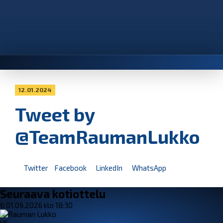
12.01.2024
Tweet by
@TeamRaumanLukko
Twitter
Facebook
LinkedIn
WhatsApp
Seuraava kotiottelu
ti 01.09.2026 klo 18:30