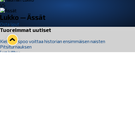
VS
Lukko — Ässät
Osta liput
Tuoreimmat uutiset
Kiekko-Espoo voittaa historian ensimmäisen naisten
Pitsiturnauksen
Lue juttu »
Pitsiturnauksen päiväliput on loppuunmyyty – Pitsitunnelmaan
pääset myös Marina Vistan terassilla
Lue juttu »
Lukko ja pirkanmaalainen vaatevalmistaja Nousu yhteistyöhön
Lue juttu »
Aapo Vanninen Nuorten Leijonien mukana
Lue juttu »
Rauman Lukko Oy on ostanut Marina Vista Oy:n liiketoiminnan
Raumalta
Lue juttu »