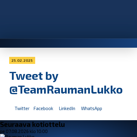
25.02.2025
Tweet by
@TeamRaumanLukko
Twitter
Facebook
LinkedIn
WhatsApp
Seuraava kotiottelu
pe 07.08.2026 klo 10:00