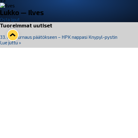
VS
Lukko — Ilves
Osta liput
Tuoreimmat uutiset
33. Pitsiturnaus päätökseen – HPK nappasi Knypyl-pystin
Lue juttu »
Otteluliput juhlakaudelle 26–27 nyt myynnissä!
Lue juttu »
Kiekko-Espoo voittaa historian ensimmäisen naisten
Pitsiturnauksen
Lue juttu »
Pitsiturnauksen päiväliput on loppuunmyyty – Pitsitunnelmaan
pääset myös Marina Vistan terassilla
Lue juttu »
Lukko ja pirkanmaalainen vaatevalmistaja Nousu yhteistyöhön
Lue juttu »
Seuraa Lukkoa somessa