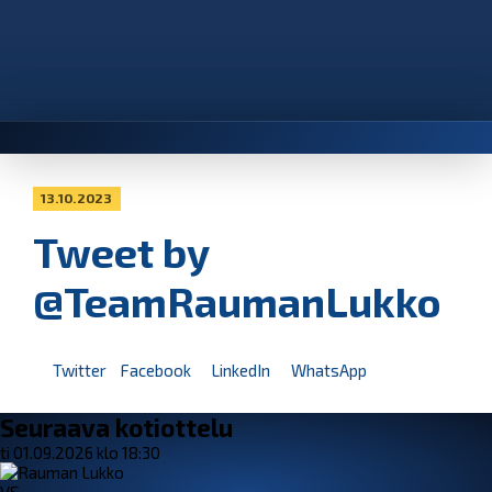
13.10.2023
Tweet by
@TeamRaumanLukko
Twitter
Facebook
LinkedIn
WhatsApp
Seuraava kotiottelu
ti 01.09.2026 klo 18:30