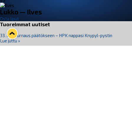
VS
Lukko — Ilves
Osta liput
Tuoreimmat uutiset
33. Pitsiturnaus päätökseen – HPK nappasi Knypyl-pystin
Lue juttu »
Otteluliput juhlakaudelle 26–27 nyt myynnissä!
Lue juttu »
Kiekko-Espoo voittaa historian ensimmäisen naisten
Pitsiturnauksen
Lue juttu »
Pitsiturnauksen päiväliput on loppuunmyyty – Pitsitunnelmaan
pääset myös Marina Vistan terassilla
Lue juttu »
Lukko ja pirkanmaalainen vaatevalmistaja Nousu yhteistyöhön
Lue juttu »
Seuraa Lukkoa somessa