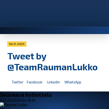
04.11.2025
Tweet by
@TeamRaumanLukko
Twitter
Facebook
LinkedIn
WhatsApp
Seuraava kotiottelu
ti 01.09.2026 klo 18:30