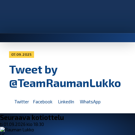
07.09.2025
Tweet by
@TeamRaumanLukko
Twitter
Facebook
LinkedIn
WhatsApp
Seuraava kotiottelu
ti 01.09.2026 klo 18:30