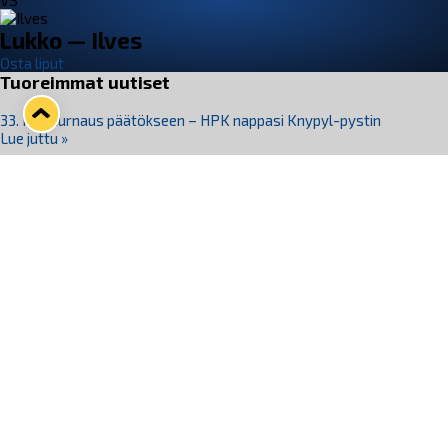
VS
Lukko — Ilves
Osta liput
Tuoreimmat uutiset
33. Pitsiturnaus päätökseen – HPK nappasi Knypyl-pystin
Lue juttu »
Otteluliput juhlakaudelle 26–27 nyt myynnissä!
Lue juttu »
Kiekko-Espoo voittaa historian ensimmäisen naisten
Pitsiturnauksen
Lue juttu »
Pitsiturnauksen päiväliput on loppuunmyyty – Pitsitunnelmaan
pääset myös Marina Vistan terassilla
Lue juttu »
Lukko ja pirkanmaalainen vaatevalmistaja Nousu yhteistyöhön
Lue juttu »
Seuraa Lukkoa somessa