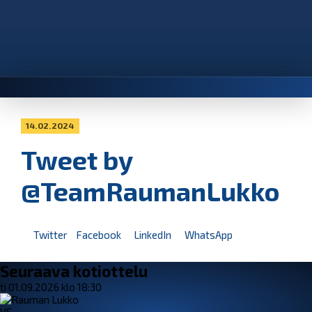
14.02.2024
Tweet by
@TeamRaumanLukko
Twitter
Facebook
LinkedIn
WhatsApp
Seuraava kotiottelu
ti 01.09.2026 klo 18:30