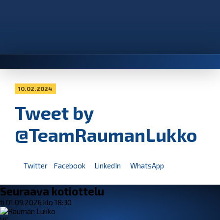
10.02.2024
Tweet by
@TeamRaumanLukko
Twitter
Facebook
LinkedIn
WhatsApp
Seuraava kotiottelu
ti 01.09.2026 klo 18:30