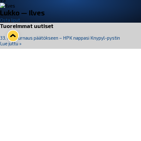
VS
Lukko — Ilves
Osta liput
Tuoreimmat uutiset
33. Pitsiturnaus päätökseen – HPK nappasi Knypyl-pystin
Lue juttu »
Otteluliput juhlakaudelle 26–27 nyt myynnissä!
Lue juttu »
Kiekko-Espoo voittaa historian ensimmäisen naisten
Pitsiturnauksen
Lue juttu »
Pitsiturnauksen päiväliput on loppuunmyyty – Pitsitunnelmaan
pääset myös Marina Vistan terassilla
Lue juttu »
Lukko ja pirkanmaalainen vaatevalmistaja Nousu yhteistyöhön
Lue juttu »
Seuraa Lukkoa somessa