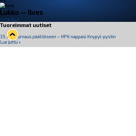
VS
Lukko — Ilves
Osta liput
Tuoreimmat uutiset
33. Pitsiturnaus päätökseen – HPK nappasi Knypyl-pystin
Lue juttu »
Otteluliput juhlakaudelle 26–27 nyt myynnissä!
Lue juttu »
Kiekko-Espoo voittaa historian ensimmäisen naisten
Pitsiturnauksen
Lue juttu »
Pitsiturnauksen päiväliput on loppuunmyyty – Pitsitunnelmaan
pääset myös Marina Vistan terassilla
Lue juttu »
Lukko ja pirkanmaalainen vaatevalmistaja Nousu yhteistyöhön
Lue juttu »
Seuraa Lukkoa somessa