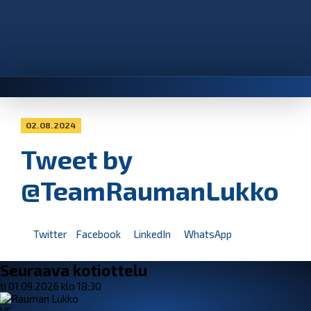
02.08.2024
Tweet by
@TeamRaumanLukko
Twitter
Facebook
LinkedIn
WhatsApp
Seuraava kotiottelu
ti 01.09.2026 klo 18:30