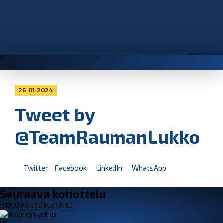
26.01.2024
Tweet by
@TeamRaumanLukko
Twitter
Facebook
LinkedIn
WhatsApp
Seuraava kotiottelu
ti 01.09.2026 klo 18:30