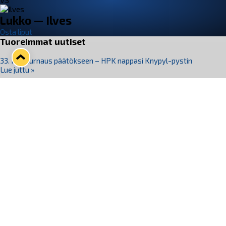
VS
Lukko — Ilves
Osta liput
Tuoreimmat uutiset
33. Pitsiturnaus päätökseen – HPK nappasi Knypyl-pystin
Lue juttu »
Otteluliput juhlakaudelle 26–27 nyt myynnissä!
Lue juttu »
Kiekko-Espoo voittaa historian ensimmäisen naisten
Pitsiturnauksen
Lue juttu »
Pitsiturnauksen päiväliput on loppuunmyyty – Pitsitunnelmaan
pääset myös Marina Vistan terassilla
Lue juttu »
Lukko ja pirkanmaalainen vaatevalmistaja Nousu yhteistyöhön
Lue juttu »
Seuraa Lukkoa somessa