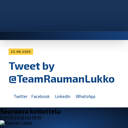
22.09.2025
Tweet by
@TeamRaumanLukko
Twitter
Facebook
LinkedIn
WhatsApp
Seuraava kotiottelu
ti 01.09.2026 klo 18:30