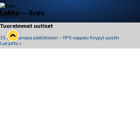
VS
Lukko — Ilves
Osta liput
Tuoreimmat uutiset
33. Pitsiturnaus päätökseen – HPK nappasi Knypyl-pystin
Lue juttu »
Otteluliput juhlakaudelle 26–27 nyt myynnissä!
Lue juttu »
Kiekko-Espoo voittaa historian ensimmäisen naisten
Pitsiturnauksen
Lue juttu »
Pitsiturnauksen päiväliput on loppuunmyyty – Pitsitunnelmaan
pääset myös Marina Vistan terassilla
Lue juttu »
Lukko ja pirkanmaalainen vaatevalmistaja Nousu yhteistyöhön
Lue juttu »
Seuraa Lukkoa somessa