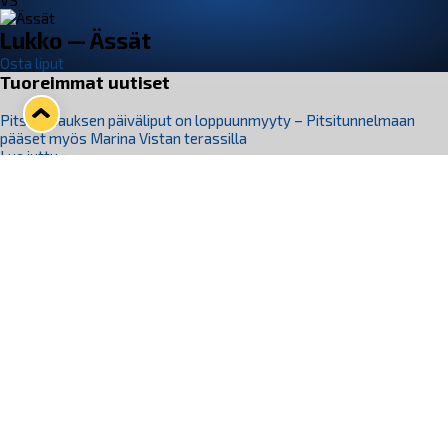
VS
Lukko — Ässät
Osta liput
Tuoreimmat uutiset
Pitsiturnauksen päiväliput on loppuunmyyty – Pitsitunnelmaan
pääset myös Marina Vistan terassilla
Lue juttu »
Lukko ja pirkanmaalainen vaatevalmistaja Nousu yhteistyöhön
Lue juttu »
Aapo Vanninen Nuorten Leijonien mukana
Lue juttu »
Rauman Lukko Oy on ostanut Marina Vista Oy:n liiketoiminnan
Raumalta
Lue juttu »
Varausviikonloppu oli kiireinen Jakub Florisille
Lue juttu »
Seuraa Lukkoa somessa