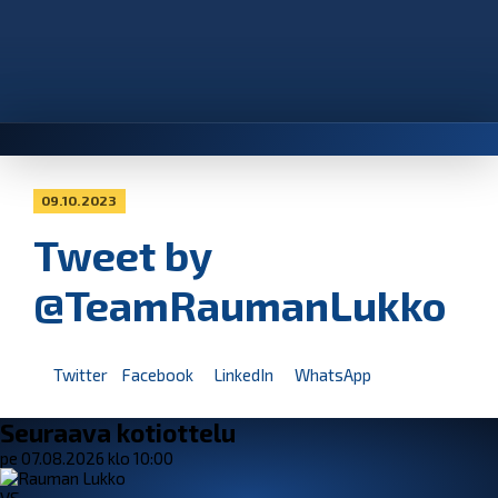
09.10.2023
Tweet by
@TeamRaumanLukko
Twitter
Facebook
LinkedIn
WhatsApp
Seuraava kotiottelu
pe 07.08.2026 klo 10:00