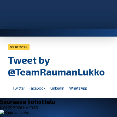
03.10.2024
Tweet by
@TeamRaumanLukko
Twitter
Facebook
LinkedIn
WhatsApp
Seuraava kotiottelu
ti 01.09.2026 klo 18:30