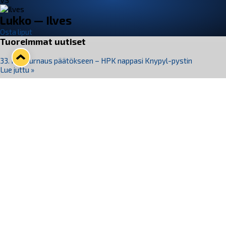
VS
Lukko — Ilves
Osta liput
Tuoreimmat uutiset
33. Pitsiturnaus päätökseen – HPK nappasi Knypyl-pystin
Lue juttu »
Otteluliput juhlakaudelle 26–27 nyt myynnissä!
Lue juttu »
Kiekko-Espoo voittaa historian ensimmäisen naisten
Pitsiturnauksen
Lue juttu »
Pitsiturnauksen päiväliput on loppuunmyyty – Pitsitunnelmaan
pääset myös Marina Vistan terassilla
Lue juttu »
Lukko ja pirkanmaalainen vaatevalmistaja Nousu yhteistyöhön
Lue juttu »
Seuraa Lukkoa somessa