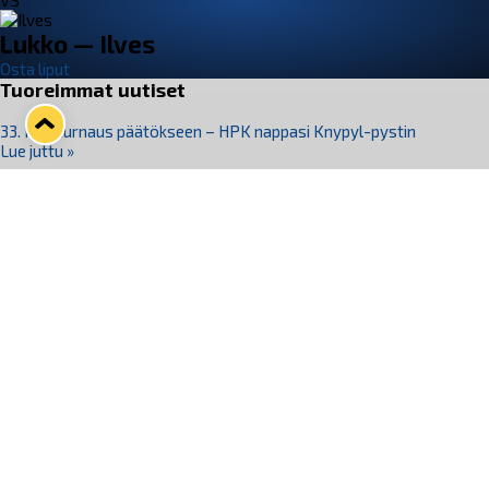
VS
Lukko — Ilves
Osta liput
Tuoreimmat uutiset
33. Pitsiturnaus päätökseen – HPK nappasi Knypyl-pystin
Lue juttu »
Otteluliput juhlakaudelle 26–27 nyt myynnissä!
Lue juttu »
Kiekko-Espoo voittaa historian ensimmäisen naisten
Pitsiturnauksen
Lue juttu »
Pitsiturnauksen päiväliput on loppuunmyyty – Pitsitunnelmaan
pääset myös Marina Vistan terassilla
Lue juttu »
Lukko ja pirkanmaalainen vaatevalmistaja Nousu yhteistyöhön
Lue juttu »
Seuraa Lukkoa somessa