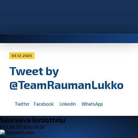
03.12.2025
Tweet by
@TeamRaumanLukko
Twitter
Facebook
LinkedIn
WhatsApp
Seuraava kotiottelu
ti 01.09.2026 klo 18:30