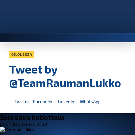
03.01.2024
Tweet by
@TeamRaumanLukko
Twitter
Facebook
LinkedIn
WhatsApp
Seuraava kotiottelu
pe 07.08.2026 klo 10:00