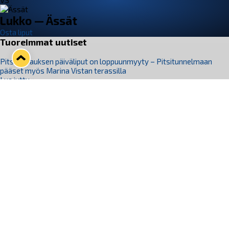
VS
Lukko — Ässät
Osta liput
Tuoreimmat uutiset
Pitsiturnauksen päiväliput on loppuunmyyty – Pitsitunnelmaan
pääset myös Marina Vistan terassilla
Lue juttu »
Lukko ja pirkanmaalainen vaatevalmistaja Nousu yhteistyöhön
Lue juttu »
Aapo Vanninen Nuorten Leijonien mukana
Lue juttu »
Rauman Lukko Oy on ostanut Marina Vista Oy:n liiketoiminnan
Raumalta
Lue juttu »
Varausviikonloppu oli kiireinen Jakub Florisille
Lue juttu »
Seuraa Lukkoa somessa