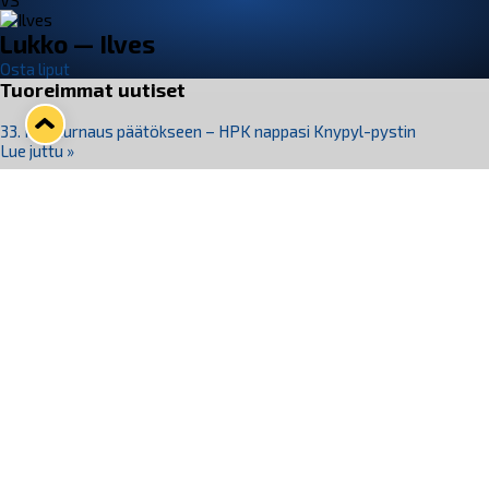
VS
Lukko — Ilves
Osta liput
Tuoreimmat uutiset
33. Pitsiturnaus päätökseen – HPK nappasi Knypyl-pystin
Lue juttu »
Otteluliput juhlakaudelle 26–27 nyt myynnissä!
Lue juttu »
Kiekko-Espoo voittaa historian ensimmäisen naisten
Pitsiturnauksen
Lue juttu »
Pitsiturnauksen päiväliput on loppuunmyyty – Pitsitunnelmaan
pääset myös Marina Vistan terassilla
Lue juttu »
Lukko ja pirkanmaalainen vaatevalmistaja Nousu yhteistyöhön
Lue juttu »
Seuraa Lukkoa somessa