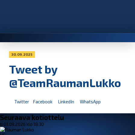
30.09.2025
Tweet by
@TeamRaumanLukko
Twitter
Facebook
LinkedIn
WhatsApp
Seuraava kotiottelu
ti 01.09.2026 klo 18:30