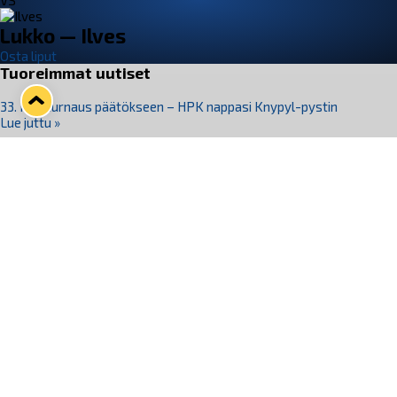
VS
Lukko — Ilves
Osta liput
Tuoreimmat uutiset
33. Pitsiturnaus päätökseen – HPK nappasi Knypyl-pystin
Lue juttu »
Otteluliput juhlakaudelle 26–27 nyt myynnissä!
Lue juttu »
Kiekko-Espoo voittaa historian ensimmäisen naisten
Pitsiturnauksen
Lue juttu »
Pitsiturnauksen päiväliput on loppuunmyyty – Pitsitunnelmaan
pääset myös Marina Vistan terassilla
Lue juttu »
Lukko ja pirkanmaalainen vaatevalmistaja Nousu yhteistyöhön
Lue juttu »
Seuraa Lukkoa somessa