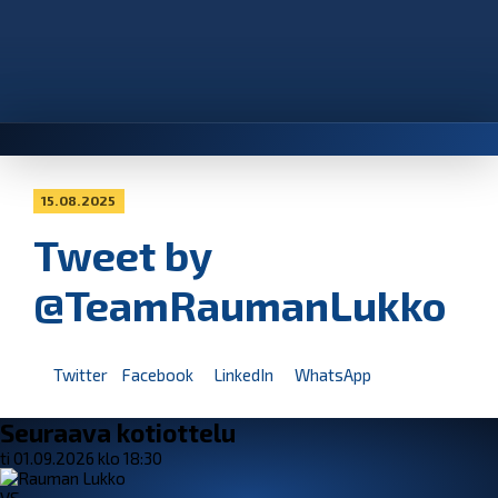
15.08.2025
Tweet by
@TeamRaumanLukko
Twitter
Facebook
LinkedIn
WhatsApp
Seuraava kotiottelu
ti 01.09.2026 klo 18:30