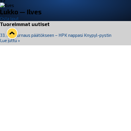
VS
Lukko — Ilves
Osta liput
Tuoreimmat uutiset
33. Pitsiturnaus päätökseen – HPK nappasi Knypyl-pystin
Lue juttu »
Otteluliput juhlakaudelle 26–27 nyt myynnissä!
Lue juttu »
Kiekko-Espoo voittaa historian ensimmäisen naisten
Pitsiturnauksen
Lue juttu »
Pitsiturnauksen päiväliput on loppuunmyyty – Pitsitunnelmaan
pääset myös Marina Vistan terassilla
Lue juttu »
Lukko ja pirkanmaalainen vaatevalmistaja Nousu yhteistyöhön
Lue juttu »
Seuraa Lukkoa somessa