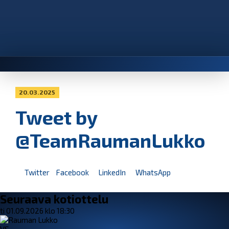
20.03.2025
Tweet by
@TeamRaumanLukko
Twitter
Facebook
LinkedIn
WhatsApp
Seuraava kotiottelu
ti 01.09.2026 klo 18:30