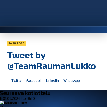
14.10.2023
Tweet by
@TeamRaumanLukko
Twitter
Facebook
LinkedIn
WhatsApp
Seuraava kotiottelu
ti 01.09.2026 klo 18:30