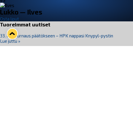
VS
Lukko — Ilves
Osta liput
Tuoreimmat uutiset
33. Pitsiturnaus päätökseen – HPK nappasi Knypyl-pystin
Lue juttu »
Otteluliput juhlakaudelle 26–27 nyt myynnissä!
Lue juttu »
Kiekko-Espoo voittaa historian ensimmäisen naisten
Pitsiturnauksen
Lue juttu »
Pitsiturnauksen päiväliput on loppuunmyyty – Pitsitunnelmaan
pääset myös Marina Vistan terassilla
Lue juttu »
Lukko ja pirkanmaalainen vaatevalmistaja Nousu yhteistyöhön
Lue juttu »
Seuraa Lukkoa somessa