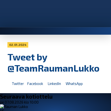
02.01.2024
Tweet by
@TeamRaumanLukko
Twitter
Facebook
LinkedIn
WhatsApp
Seuraava kotiottelu
pe 07.08.2026 klo 10:00