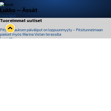
VS
Lukko — Ässät
Osta liput
Tuoreimmat uutiset
Pitsiturnauksen päiväliput on loppuunmyyty – Pitsitunnelmaan
pääset myös Marina Vistan terassilla
Lue juttu »
Lukko ja pirkanmaalainen vaatevalmistaja Nousu yhteistyöhön
Lue juttu »
Aapo Vanninen Nuorten Leijonien mukana
Lue juttu »
Rauman Lukko Oy on ostanut Marina Vista Oy:n liiketoiminnan
Raumalta
Lue juttu »
Varausviikonloppu oli kiireinen Jakub Florisille
Lue juttu »
Seuraa Lukkoa somessa