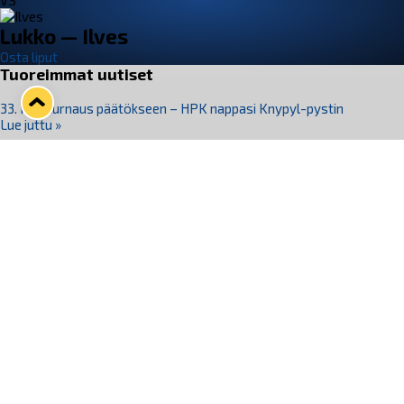
VS
Lukko — Ilves
Osta liput
Tuoreimmat uutiset
33. Pitsiturnaus päätökseen – HPK nappasi Knypyl-pystin
Lue juttu »
Otteluliput juhlakaudelle 26–27 nyt myynnissä!
Lue juttu »
Kiekko-Espoo voittaa historian ensimmäisen naisten
Pitsiturnauksen
Lue juttu »
Pitsiturnauksen päiväliput on loppuunmyyty – Pitsitunnelmaan
pääset myös Marina Vistan terassilla
Lue juttu »
Lukko ja pirkanmaalainen vaatevalmistaja Nousu yhteistyöhön
Lue juttu »
Seuraa Lukkoa somessa