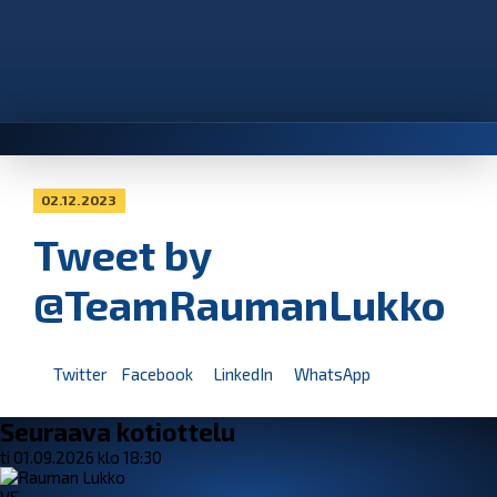
02.12.2023
Tweet by
@TeamRaumanLukko
Twitter
Facebook
LinkedIn
WhatsApp
Seuraava kotiottelu
ti 01.09.2026 klo 18:30