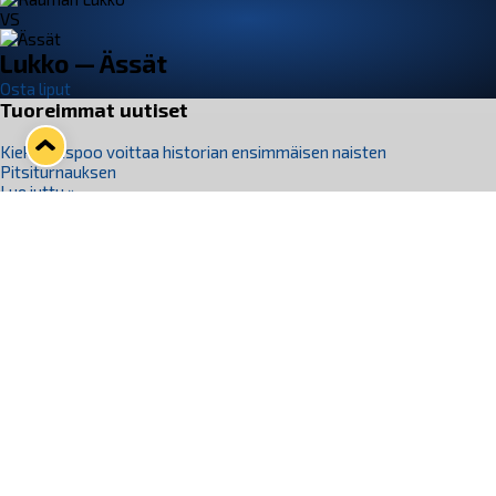
VS
Lukko — Ässät
Osta liput
Tuoreimmat uutiset
Kiekko-Espoo voittaa historian ensimmäisen naisten
Pitsiturnauksen
Lue juttu »
Pitsiturnauksen päiväliput on loppuunmyyty – Pitsitunnelmaan
pääset myös Marina Vistan terassilla
Lue juttu »
Lukko ja pirkanmaalainen vaatevalmistaja Nousu yhteistyöhön
Lue juttu »
Aapo Vanninen Nuorten Leijonien mukana
Lue juttu »
Rauman Lukko Oy on ostanut Marina Vista Oy:n liiketoiminnan
Raumalta
Lue juttu »