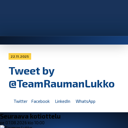
22.11.2025
Tweet by
@TeamRaumanLukko
Twitter
Facebook
LinkedIn
WhatsApp
Seuraava kotiottelu
pe 07.08.2026 klo 10:00