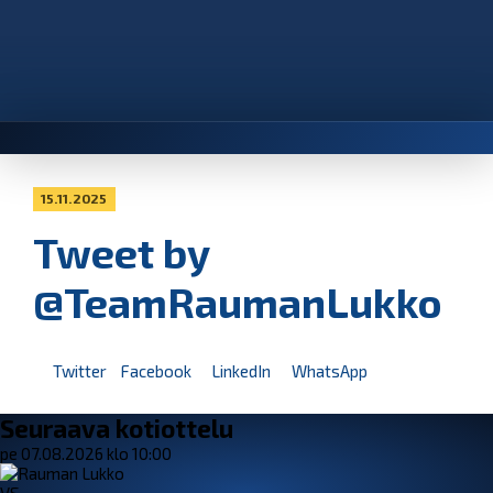
15.11.2025
Tweet by
@TeamRaumanLukko
Twitter
Facebook
LinkedIn
WhatsApp
Seuraava kotiottelu
pe 07.08.2026 klo 10:00