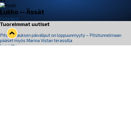
VS
Lukko — Ässät
Osta liput
Tuoreimmat uutiset
Pitsiturnauksen päiväliput on loppuunmyyty – Pitsitunnelmaan
pääset myös Marina Vistan terassilla
Lue juttu »
Lukko ja pirkanmaalainen vaatevalmistaja Nousu yhteistyöhön
Lue juttu »
Aapo Vanninen Nuorten Leijonien mukana
Lue juttu »
Rauman Lukko Oy on ostanut Marina Vista Oy:n liiketoiminnan
Raumalta
Lue juttu »
Varausviikonloppu oli kiireinen Jakub Florisille
Lue juttu »
Seuraa Lukkoa somessa