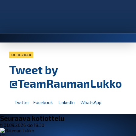
01.10.2024
Tweet by
@TeamRaumanLukko
Twitter
Facebook
LinkedIn
WhatsApp
Seuraava kotiottelu
ti 01.09.2026 klo 18:30