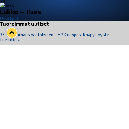
VS
Lukko — Ilves
Osta liput
Tuoreimmat uutiset
33. Pitsiturnaus päätökseen – HPK nappasi Knypyl-pystin
Lue juttu »
Otteluliput juhlakaudelle 26–27 nyt myynnissä!
Lue juttu »
Kiekko-Espoo voittaa historian ensimmäisen naisten
Pitsiturnauksen
Lue juttu »
Pitsiturnauksen päiväliput on loppuunmyyty – Pitsitunnelmaan
pääset myös Marina Vistan terassilla
Lue juttu »
Lukko ja pirkanmaalainen vaatevalmistaja Nousu yhteistyöhön
Lue juttu »
Seuraa Lukkoa somessa