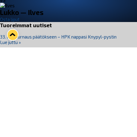
VS
Lukko — Ilves
Osta liput
Tuoreimmat uutiset
33. Pitsiturnaus päätökseen – HPK nappasi Knypyl-pystin
Lue juttu »
Otteluliput juhlakaudelle 26–27 nyt myynnissä!
Lue juttu »
Kiekko-Espoo voittaa historian ensimmäisen naisten
Pitsiturnauksen
Lue juttu »
Pitsiturnauksen päiväliput on loppuunmyyty – Pitsitunnelmaan
pääset myös Marina Vistan terassilla
Lue juttu »
Lukko ja pirkanmaalainen vaatevalmistaja Nousu yhteistyöhön
Lue juttu »
Seuraa Lukkoa somessa