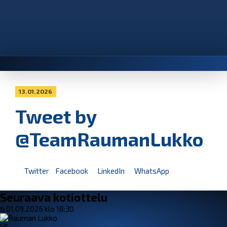
13.01.2026
Tweet by
@TeamRaumanLukko
Twitter
Facebook
LinkedIn
WhatsApp
Seuraava kotiottelu
ti 01.09.2026 klo 18:30