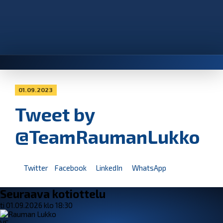
01.09.2023
Tweet by
@TeamRaumanLukko
Twitter
Facebook
LinkedIn
WhatsApp
Seuraava kotiottelu
ti 01.09.2026 klo 18:30