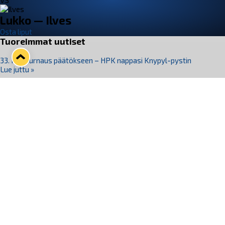
VS
Lukko — Ilves
Osta liput
Tuoreimmat uutiset
33. Pitsiturnaus päätökseen – HPK nappasi Knypyl-pystin
Lue juttu »
Otteluliput juhlakaudelle 26–27 nyt myynnissä!
Lue juttu »
Kiekko-Espoo voittaa historian ensimmäisen naisten
Pitsiturnauksen
Lue juttu »
Pitsiturnauksen päiväliput on loppuunmyyty – Pitsitunnelmaan
pääset myös Marina Vistan terassilla
Lue juttu »
Lukko ja pirkanmaalainen vaatevalmistaja Nousu yhteistyöhön
Lue juttu »
Seuraa Lukkoa somessa