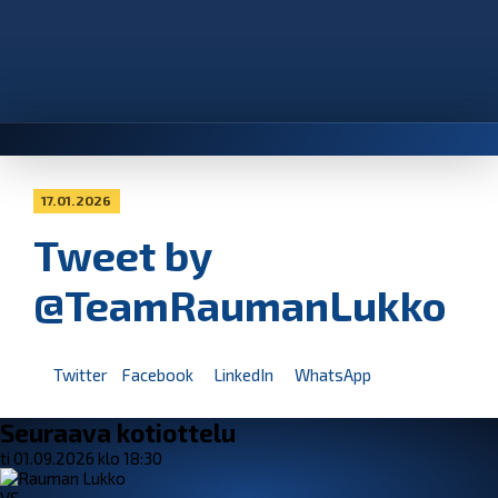
17.01.2026
Tweet by
@TeamRaumanLukko
Twitter
Facebook
LinkedIn
WhatsApp
Seuraava kotiottelu
ti 01.09.2026 klo 18:30