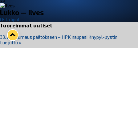
VS
Lukko — Ilves
Osta liput
Tuoreimmat uutiset
33. Pitsiturnaus päätökseen – HPK nappasi Knypyl-pystin
Lue juttu »
Otteluliput juhlakaudelle 26–27 nyt myynnissä!
Lue juttu »
Kiekko-Espoo voittaa historian ensimmäisen naisten
Pitsiturnauksen
Lue juttu »
Pitsiturnauksen päiväliput on loppuunmyyty – Pitsitunnelmaan
pääset myös Marina Vistan terassilla
Lue juttu »
Lukko ja pirkanmaalainen vaatevalmistaja Nousu yhteistyöhön
Lue juttu »
Seuraa Lukkoa somessa