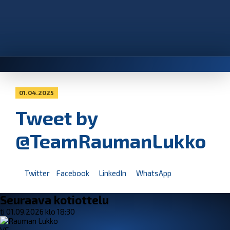
01.04.2025
Tweet by
@TeamRaumanLukko
Twitter
Facebook
LinkedIn
WhatsApp
Seuraava kotiottelu
ti 01.09.2026 klo 18:30