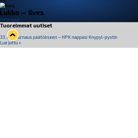
VS
Lukko — Ilves
Osta liput
Tuoreimmat uutiset
33. Pitsiturnaus päätökseen – HPK nappasi Knypyl-pystin
Lue juttu »
Otteluliput juhlakaudelle 26–27 nyt myynnissä!
Lue juttu »
Kiekko-Espoo voittaa historian ensimmäisen naisten
Pitsiturnauksen
Lue juttu »
Pitsiturnauksen päiväliput on loppuunmyyty – Pitsitunnelmaan
pääset myös Marina Vistan terassilla
Lue juttu »
Lukko ja pirkanmaalainen vaatevalmistaja Nousu yhteistyöhön
Lue juttu »
Seuraa Lukkoa somessa