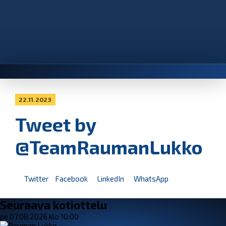
22.11.2023
Tweet by
@TeamRaumanLukko
Twitter
Facebook
LinkedIn
WhatsApp
Seuraava kotiottelu
pe 07.08.2026 klo 10:00