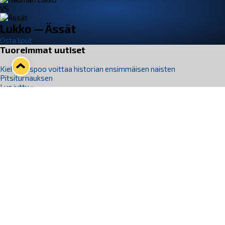
VS
Lukko — Ässät
Osta liput
Tuoreimmat uutiset
Kiekko-Espoo voittaa historian ensimmäisen naisten
Pitsiturnauksen
Lue juttu »
Pitsiturnauksen päiväliput on loppuunmyyty – Pitsitunnelmaan
pääset myös Marina Vistan terassilla
Lue juttu »
Lukko ja pirkanmaalainen vaatevalmistaja Nousu yhteistyöhön
Lue juttu »
Aapo Vanninen Nuorten Leijonien mukana
Lue juttu »
Rauman Lukko Oy on ostanut Marina Vista Oy:n liiketoiminnan
Raumalta
Lue juttu »