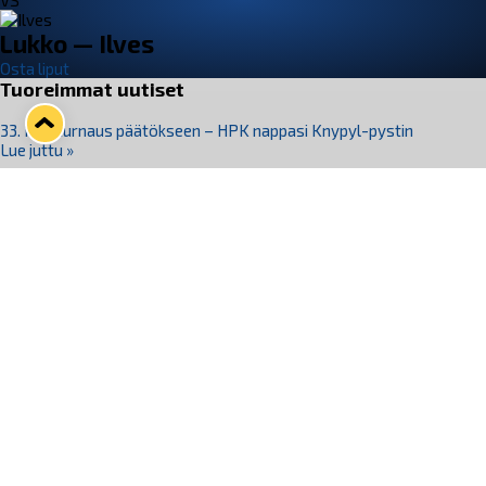
VS
Lukko — Ilves
Osta liput
Tuoreimmat uutiset
33. Pitsiturnaus päätökseen – HPK nappasi Knypyl-pystin
Lue juttu »
Otteluliput juhlakaudelle 26–27 nyt myynnissä!
Lue juttu »
Kiekko-Espoo voittaa historian ensimmäisen naisten
Pitsiturnauksen
Lue juttu »
Pitsiturnauksen päiväliput on loppuunmyyty – Pitsitunnelmaan
pääset myös Marina Vistan terassilla
Lue juttu »
Lukko ja pirkanmaalainen vaatevalmistaja Nousu yhteistyöhön
Lue juttu »
Seuraa Lukkoa somessa