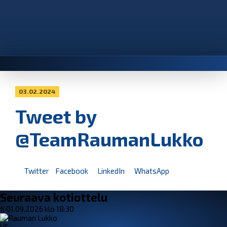
03.02.2024
Tweet by
@TeamRaumanLukko
Twitter
Facebook
LinkedIn
WhatsApp
Seuraava kotiottelu
ti 01.09.2026 klo 18:30