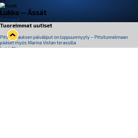
VS
Lukko — Ässät
Osta liput
Tuoreimmat uutiset
Pitsiturnauksen päiväliput on loppuunmyyty – Pitsitunnelmaan
pääset myös Marina Vistan terassilla
Lue juttu »
Lukko ja pirkanmaalainen vaatevalmistaja Nousu yhteistyöhön
Lue juttu »
Aapo Vanninen Nuorten Leijonien mukana
Lue juttu »
Rauman Lukko Oy on ostanut Marina Vista Oy:n liiketoiminnan
Raumalta
Lue juttu »
Varausviikonloppu oli kiireinen Jakub Florisille
Lue juttu »
Seuraa Lukkoa somessa