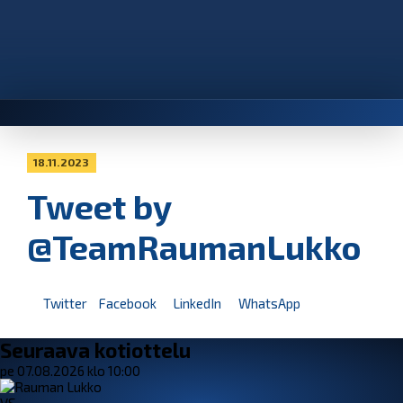
18.11.2023
Tweet by
@TeamRaumanLukko
Twitter
Facebook
LinkedIn
WhatsApp
Seuraava kotiottelu
pe 07.08.2026 klo 10:00