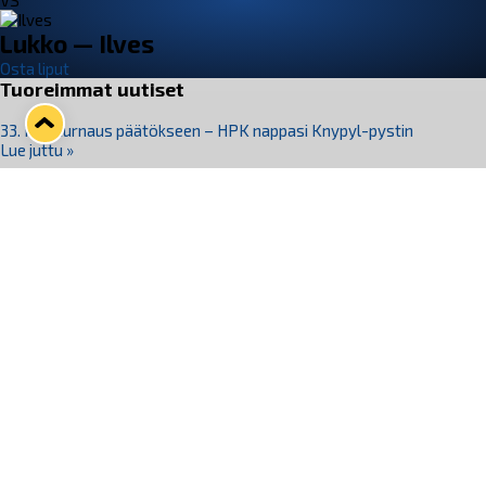
VS
Lukko — Ilves
Osta liput
Tuoreimmat uutiset
33. Pitsiturnaus päätökseen – HPK nappasi Knypyl-pystin
Lue juttu »
Otteluliput juhlakaudelle 26–27 nyt myynnissä!
Lue juttu »
Kiekko-Espoo voittaa historian ensimmäisen naisten
Pitsiturnauksen
Lue juttu »
Pitsiturnauksen päiväliput on loppuunmyyty – Pitsitunnelmaan
pääset myös Marina Vistan terassilla
Lue juttu »
Lukko ja pirkanmaalainen vaatevalmistaja Nousu yhteistyöhön
Lue juttu »
Seuraa Lukkoa somessa