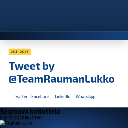
25.11.2025
Tweet by
@TeamRaumanLukko
Twitter
Facebook
LinkedIn
WhatsApp
Seuraava kotiottelu
ti 01.09.2026 klo 18:30