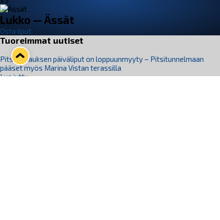
VS
Lukko — Ässät
Osta liput
Tuoreimmat uutiset
Pitsiturnauksen päiväliput on loppuunmyyty – Pitsitunnelmaan
pääset myös Marina Vistan terassilla
Lue juttu »
Lukko ja pirkanmaalainen vaatevalmistaja Nousu yhteistyöhön
Lue juttu »
Aapo Vanninen Nuorten Leijonien mukana
Lue juttu »
Rauman Lukko Oy on ostanut Marina Vista Oy:n liiketoiminnan
Raumalta
Lue juttu »
Varausviikonloppu oli kiireinen Jakub Florisille
Lue juttu »
Seuraa Lukkoa somessa