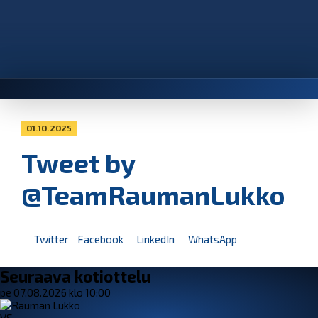
01.10.2025
Tweet by
@TeamRaumanLukko
Twitter
Facebook
LinkedIn
WhatsApp
Seuraava kotiottelu
pe 07.08.2026 klo 10:00