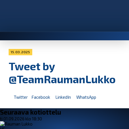
15.03.2025
Tweet by
@TeamRaumanLukko
Twitter
Facebook
LinkedIn
WhatsApp
Seuraava kotiottelu
ti 01.09.2026 klo 18:30