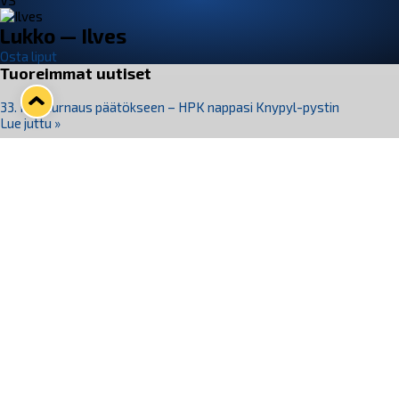
VS
Lukko — Ilves
Osta liput
Tuoreimmat uutiset
33. Pitsiturnaus päätökseen – HPK nappasi Knypyl-pystin
Lue juttu »
Otteluliput juhlakaudelle 26–27 nyt myynnissä!
Lue juttu »
Kiekko-Espoo voittaa historian ensimmäisen naisten
Pitsiturnauksen
Lue juttu »
Pitsiturnauksen päiväliput on loppuunmyyty – Pitsitunnelmaan
pääset myös Marina Vistan terassilla
Lue juttu »
Lukko ja pirkanmaalainen vaatevalmistaja Nousu yhteistyöhön
Lue juttu »
Seuraa Lukkoa somessa