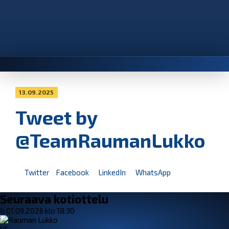
13.09.2025
Tweet by
@TeamRaumanLukko
Twitter
Facebook
LinkedIn
WhatsApp
Seuraava kotiottelu
ti 01.09.2026 klo 18:30