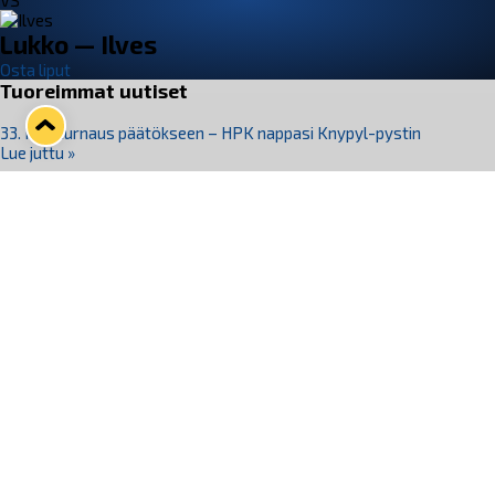
VS
Lukko — Ilves
Osta liput
Tuoreimmat uutiset
33. Pitsiturnaus päätökseen – HPK nappasi Knypyl-pystin
Lue juttu »
Otteluliput juhlakaudelle 26–27 nyt myynnissä!
Lue juttu »
Kiekko-Espoo voittaa historian ensimmäisen naisten
Pitsiturnauksen
Lue juttu »
Pitsiturnauksen päiväliput on loppuunmyyty – Pitsitunnelmaan
pääset myös Marina Vistan terassilla
Lue juttu »
Lukko ja pirkanmaalainen vaatevalmistaja Nousu yhteistyöhön
Lue juttu »
Seuraa Lukkoa somessa